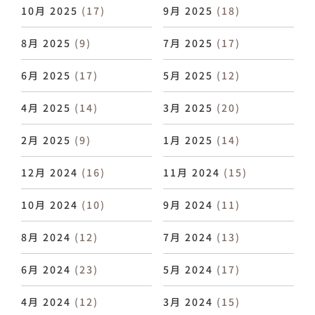
10月 2025
(17)
9月 2025
(18)
8月 2025
(9)
7月 2025
(17)
6月 2025
(17)
5月 2025
(12)
4月 2025
(14)
3月 2025
(20)
2月 2025
(9)
1月 2025
(14)
12月 2024
(16)
11月 2024
(15)
10月 2024
(10)
9月 2024
(11)
8月 2024
(12)
7月 2024
(13)
6月 2024
(23)
5月 2024
(17)
4月 2024
(12)
3月 2024
(15)