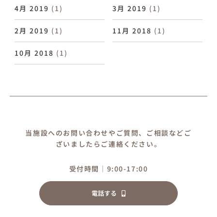
4月 2019
(1)
3月 2019
(1)
2月 2019
(1)
11月 2018
(1)
10月 2018
(1)
当施設へのお問い合わせやご質問、ご相談などご
ざいましたらご連絡ください。
受付時間｜9:00-17:00
電話する