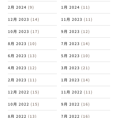
2月 2024
(9)
1月 2024
(11)
12月 2023
(14)
11月 2023
(11)
10月 2023
(17)
9月 2023
(12)
8月 2023
(10)
7月 2023
(14)
6月 2023
(13)
5月 2023
(10)
4月 2023
(12)
3月 2023
(21)
2月 2023
(11)
1月 2023
(14)
12月 2022
(15)
11月 2022
(11)
10月 2022
(15)
9月 2022
(16)
8月 2022
(13)
7月 2022
(16)