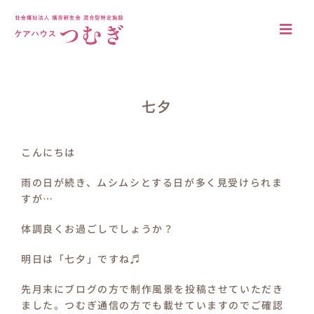
Skip
to
Togg
content
Navi
アクセス
法人概要
七夕
施設について
こんにちは
施設の特徴
雨の日が続き、ムシムシとする日が多く見受けられま
すが…
居室・共有空間
体調良くお過ごしでしょうか？
入居案内
明日は「七夕」ですね♬
ブログ
先月末にブログの方で制作風景を投稿させていただき
ました。つむぎ通信の方でも載せていますのでご確認
採用情報