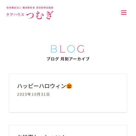
Skip
to
Togg
content
Navi
アクセス
法人概要
B
L
O
G
施設について
ブログ 月別アーカイブ
施設の特徴
ハッピーハロウィン
居室・共有空間
2025年10月31日
入居案内
ブログ
採用情報