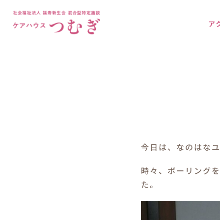
Skip
to
ア
content
今日は、なのはな
時々、ボーリング
た。