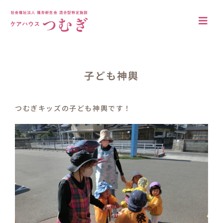
Skip
to
Togg
content
Navi
アクセス
法人概要
子ども神輿
施設について
つむぎキッズの子ども神輿です！
施設の特徴
居室・共有空間
入居案内
ブログ
採用情報