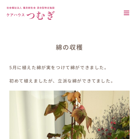
Skip
to
Togg
content
Navi
アクセス
法人概要
綿の収穫
施設について
5月に植えた綿が実をつけて綿ができました。
施設の特徴
初めて植えましたが、立派な綿ができてました。
居室・共有空間
入居案内
ブログ
採用情報