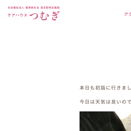
Skip
to
ア
content
本日も初詣に行きまし
今日は天気は良いの