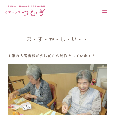
Skip
to
Togg
content
Navi
アクセス
法人概要
む・ず・か・し・い・・
施設について
１階の入居者様が少し前から制作をしています！
施設の特徴
居室・共有空間
入居案内
ブログ
採用情報