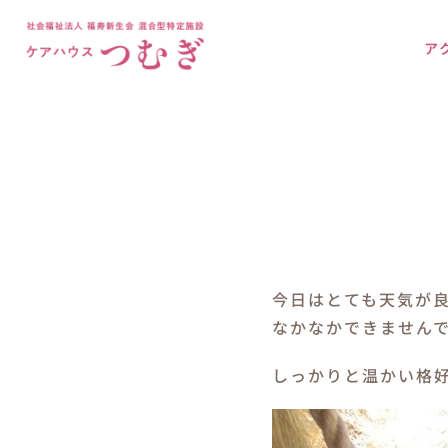
Skip
to
ア
content
今日はとても天気が
なかなかできません
しっかりと温かい格