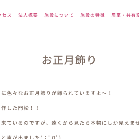
クセス
法人概要
施設について
施設の特徴
居室・共有
お正月飾り
アに色々なお正月飾りが飾られていますよ～！
制作した門松！！
出来ているのですが、遠くから見たら本物にしか見えま
と声が出ました(；ﾟДﾟ)