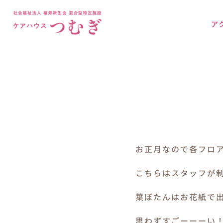
Skip
to
ア
content
お正月なので各フロ
こちらはスタッフが
葉ぼたんはお花紙で
思わずすごーーーい！