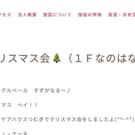
クセス
法人概要
施設について
施設の特徴
居室・共有
リスマス会
（１Ｆなのは
ングルベール すずがなる～♪
スマス ヘイ！！
ケアハウスつむぎでクリスマス会をしましたよ(*^-^*)
・・・ケーキ