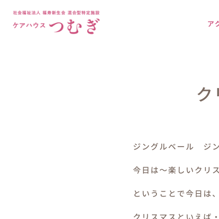
Skip
to
ア
content
ク
ジングルベール ジ
今日は～楽しいクリ
ということで今日は、
クリスマスといえば