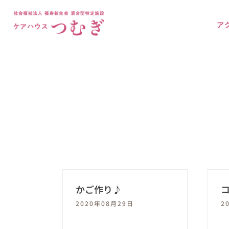
Skip
to
ア
content
かご作り♪
2020年08月29日
2