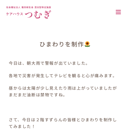
Skip
to
Togg
content
Navi
アクセス
法人概要
ひまわりを制作
施設について
今日は、朝大雨で警報が出ていました。
施設の特徴
各地で災害が発生してテレビを観ると心が痛みます。
居室・共有空間
昼からは太陽が少し見えたり雨は上がっていましたが
まだまだ油断は禁物ですね。
入居案内
ブログ
さて、今日は２階すずらんの皆様とひまわりを制作し
てみました！
採用情報