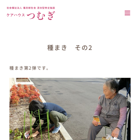
Skip
to
Togg
content
Navi
アクセス
法人概要
種まき その2
施設について
種まき第2弾です。
施設の特徴
居室・共有空間
入居案内
ブログ
採用情報