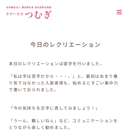
Skip
to
Togg
content
Navi
アクセス
法人概要
今日のレクリエーション
施設について
本日のレクリエーションは習字を行いました。
施設の特徴
「私は字は苦手だから・・・。」と、最初はあまり乗
り気ではなかった入居者様も、始めるとすごい集中力
居室・共有空間
で書いておられました。
入居案内
「今の気持ちを文字に表してみましょう！」
ブログ
「う～ん、難しいねぇ」など、コミュニケーションを
とりながら楽しく勧めました。
採用情報