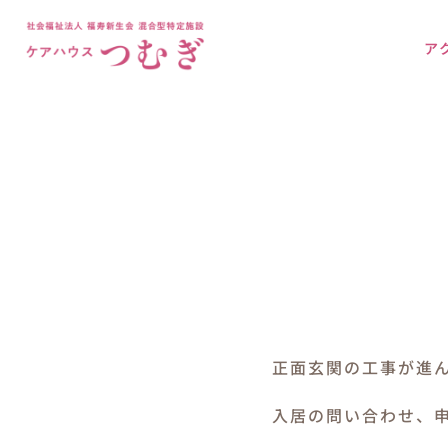
Skip
to
ア
content
正面玄関の工事が進
入居の問い合わせ、