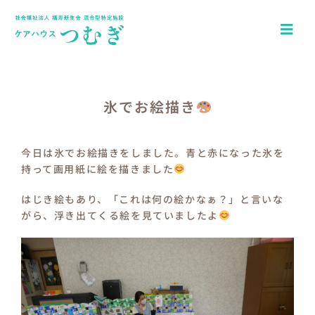
Skip
to
Togg
content
Navi
ホーム
アクセス
氷でお絵描き
園について
今日は氷でお絵描きをしました。青と赤になった氷を
持って画用紙に絵を描きました
一日の流れ
はじき絵もあり、「これは何の絵かなぁ？」と言いな
年間行事
がら、浮き出てくる絵を見ていましたよ
つむぎキッズブログ
介護施設ケアハウスつむぎ