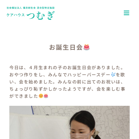
Skip
to
Togg
content
Navi
ホーム
アクセス
お誕生日会
園について
今日は、４月生まれの子のお誕生日会がありました。
おやつ作りをし、みんなでハッピーバースデー
を歌
一日の流れ
い、会を始めました。みんなの前に出てのお祝いは、
ちょっぴり恥ずかしかったようですが、会を楽しむ事
年間行事
ができました
つむぎキッズブログ
介護施設ケアハウスつむぎ