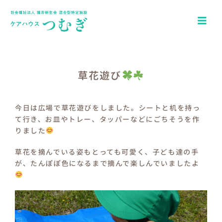
Skip
to
Togg
content
Navi
ホーム
アクセス
草花遊び
園について
今日は広場で草花遊びをしました。シートと机を持っ
て行き、お皿やトレー、タッパーなどにごちそうを作
一日の流れ
りました
年間行事
草花を摘んでいる姿もとっても可愛く、子ども達の手
が、たんぽぽ色になるまで摘んで楽しんでいましたよ
つむぎキッズブログ
介護施設ケアハウスつむぎ