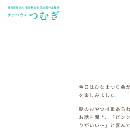
Skip
to
content
今日はひなまつり会
を楽しみました。
朝のおやつは雛あら
お話を聞き、「ピン
りがいい～」と喜ん