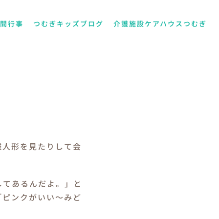
年間行事
つむぎキッズブログ
介護施設ケアハウスつむぎ
雛人形を見たりして会
してあるんだよ。」と
「ピンクがいい～みど