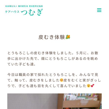
Skip
to
Togg
content
Navi
ホーム
アクセス
皮むき体験
園について
とうもろこしの皮むき体験をしました。５月に、お散
歩に出かけた先で、畑にとうもろこしがあるのを眺め
一日の流れ
ていた子ども達。
年間行事
今日は職員の家で採れたとうもろこしを、みんなで見
て、触って、皮むきをしました
皮をむくと実がぎっし
つむぎキッズブログ
りで、子ども達も目を丸くして喜んでいました
介護施設ケアハウスつむぎ