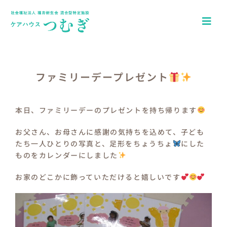
Skip
to
Togg
content
Navi
ホーム
アクセス
ファミリーデープレゼント
園について
本日、ファミリーデーのプレゼントを持ち帰ります
一日の流れ
お父さん、お母さんに感謝の気持ちを込めて、子ども
たち一人ひとりの写真と、足形をちょうちょ
にした
年間行事
ものをカレンダーにしました
つむぎキッズブログ
お家のどこかに飾っていただけると嬉しいです
介護施設ケアハウスつむぎ