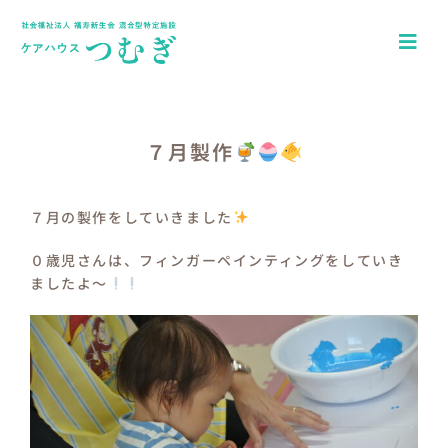
Skip
to
Togg
content
Navi
ホーム
アクセス
７月製作
園について
７月の製作をしていきました
一日の流れ
０歳児さんは、フィンガーペインティングをしていき
ましたよ～
年間行事
つむぎキッズブログ
介護施設ケアハウスつむぎ