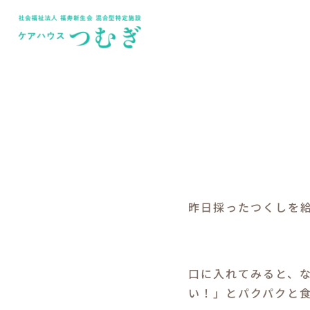
Skip
to
content
昨日採ったつくしを
口に入れてみると、
い！」とパクパクと