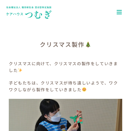
Skip
to
Togg
content
Navi
ホーム
アクセス
クリスマス製作
園について
クリスマスに向けて、クリスマスの製作をしていきま
した
一日の流れ
子どもたちは、クリスマスが待ち遠しいようで、ワク
年間行事
ワクしながら製作をしていきました
つむぎキッズブログ
介護施設ケアハウスつむぎ