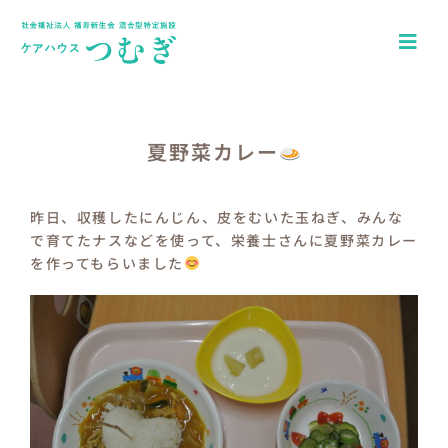
Skip
to
Togg
content
Navi
ホーム
アクセス
夏野菜カレー
園について
昨日、収穫したにんじん、皮をむいた玉ねぎ、みんな
で育てたナスなどを使って、栄養士さんに夏野菜カレー
一日の流れ
を作ってもらいました
年間行事
つむぎキッズブログ
介護施設ケアハウスつむぎ