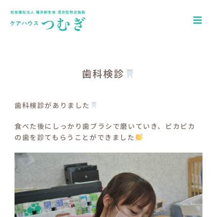
Skip
to
Togg
content
Navi
ホーム
アクセス
歯科検診
園について
歯科検診がありました
一日の流れ
食べた後にしっかり歯ブラシで磨いていき、ピカピカ
の歯を診てもらうことができました
年間行事
つむぎキッズブログ
介護施設ケアハウスつむぎ