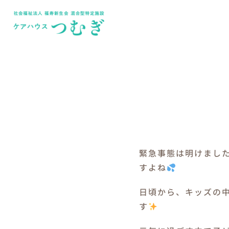
Skip
to
content
緊急事態は明けまし
すよね
日頃から、キッズの
す