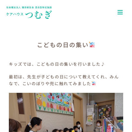
Skip
to
Togg
content
Navi
ホーム
アクセス
こどもの日の集い
園について
キッズでは、こどもの日の集いを行いました♪
一日の流れ
最初は、先生が子どもの日について教えてくれ、みん
なで、こいのぼりや兜に触れてみました
年間行事
つむぎキッズブログ
介護施設ケアハウスつむぎ