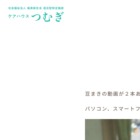
Skip
to
content
豆まきの動画が２本
パソコン、スマート
動
画