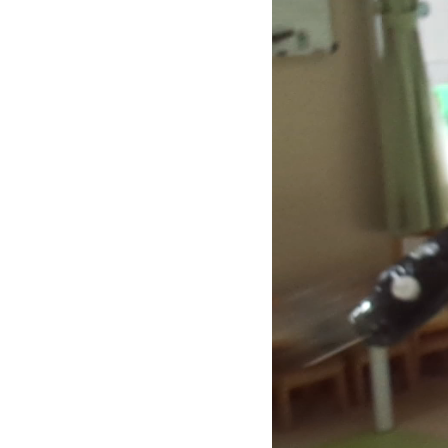
プ
レ
ー
ヤ
ー