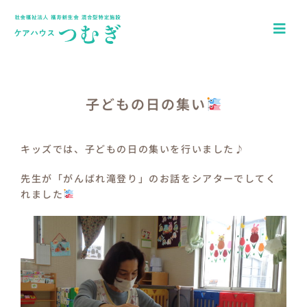
Skip
to
Togg
content
Navi
ホーム
アクセス
子どもの日の集い
園について
キッズでは、子どもの日の集いを行いました♪
一日の流れ
先生が「がんばれ滝登り」のお話をシアターでしてく
れました
年間行事
つむぎキッズブログ
介護施設ケアハウスつむぎ