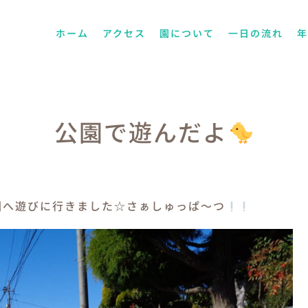
ホーム
アクセス
園について
一日の流れ
公園で遊んだよ
園へ遊びに行きました☆さぁしゅっぱ～つ