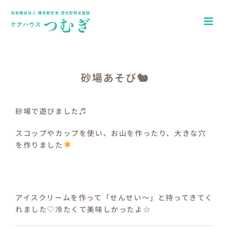
Skip
to
Togg
content
Navi
ホーム
アクセス
砂場あそび🐿
園について
砂場で遊びました♬
一日の流れ
スコップやカップを使い、お山を作ったり、大きな穴
を作りました
年間行事
つむぎキッズブログ
アイスクリームを作って「せんせい～」と持ってきてく
介護施設ケアハウスつむぎ
れました♡冷たくて美味しかったよ☆