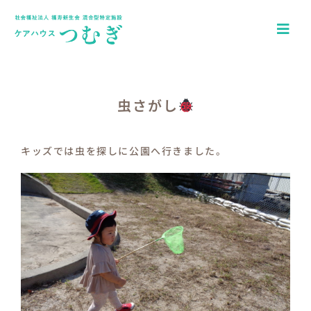
Skip
to
Togg
content
Navi
ホーム
アクセス
虫さがし
園について
キッズでは虫を探しに公園へ行きました。
一日の流れ
年間行事
つむぎキッズブログ
介護施設ケアハウスつむぎ