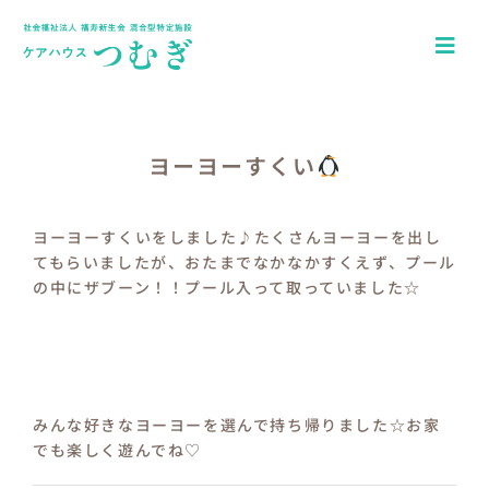
Skip
to
Togg
content
Navi
ホーム
アクセス
ヨーヨーすくい
園について
ヨーヨーすくいをしました♪たくさんヨーヨーを出し
てもらいましたが、おたまでなかなかすくえず、プール
一日の流れ
の中にザブーン！！プール入って取っていました☆
年間行事
つむぎキッズブログ
みんな好きなヨーヨーを選んで持ち帰りました☆お家
介護施設ケアハウスつむぎ
でも楽しく遊んでね♡