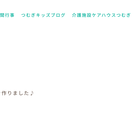
年間行事
つむぎキッズブログ
介護施設ケアハウスつむぎ
を作りました♪